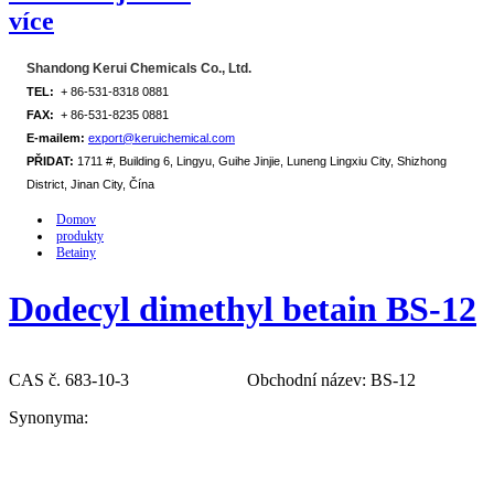
více
Shandong Kerui Chemicals Co., Ltd.
TEL:
+ 86-531-8318 0881
FAX:
+ 86-531-8235 0881
E-mailem:
export@keruichemical.com
PŘIDAT:
1711 #, Building 6, Lingyu, Guihe Jinjie, Luneng Lingxiu City, Shizhong
District, Jinan City, Čína
Domov
produkty
Betainy
Dodecyl dimethyl betain BS-12
CAS č. 683-10-3
Obchodní název: BS-12
Synonyma: