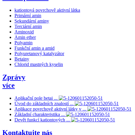
kationtová povrchově aktivní látka
Primární amin
Sekundární aminy
Terciární amin
Aminoxid
Amin ether
Polyamin
Funkční amin a amid
Polyuretanový katalyzátor
Betainy
Chlorid mastných kyselin
Zprávy
více
Aplikační pole betai ...
Úvod do základních znalostí ...
Aplikace povrchově aktivní látky v ...
Základní charakteristika ...
Devět funkcí kationtových ...
Kontaktujte nás