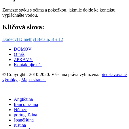
Zamezte styku s očima a pokožkou, jakmile dojde ke kontaktu,
vypláchněte vodou.
Klíčová slova:
Dodecyl Dimethyl Betain, BS-12
DOMOV
O nás
ZPRÁVY
Kontaktujte nás
© Copyright - 2010-2020: Všechna práva vyhrazena.
představované
výrobky
-
Mapa stránek
Angličtina
francouzština
Němec
portugalština
španělština
ruština