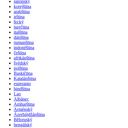
japonský
korejština
arabština
irština
řecký
turečtina
italština
dánština
rumunština
indonéština
čeština
afrikánština
švédský
polština
Baskičtina
Katalánština
esperanto
hindština
Lao
Albánec
Amharština
Arménský
Ázerbájdžánština
Běloruský
bengálský