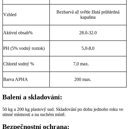
Bezbarvá až světle žlutá průhledná
Vzhled
kapalina
Aktivní obsah%
28.0-32.0
PH (5% vodný roztok)
5,0-8,0
Chlorid sodný %
7,0 max.
Barva APHA
200 max.
Balení a skladování:
50 kg a 200 kg plastový sud. Skladování po dobu jednoho roku ve
stinné místnosti a na suchém místě.
Bezpečnostní ochrana: