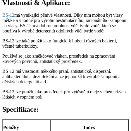
Vlastnosti
& Aplikace
:
BS-12
má vynikající pěnivé vlastnosti. Díky nim mohou být vlasy
měkké a vhodné pro výrobu nestimulačního, racionálního šamponu
na vlasy. BS-12 má dobrou odolnost vůči tvrdé vodě, která se
používá k výrobě detergentů odolných vůči tvrdé vodě;
BS-12 lze také použít jako fungicid k hubení různých bakterií,
včetně tuberkulózy.
Používá se jako změkčovač vláken, prostředek na zpracování
kovových povrchů, antistatický prostředek.
BS-12 má vlastnosti měkkého praní, antistatické, disperzní,
antibakteriální a dezinfekční a lze jej použít k výrobě šamponů a
dětských detergentů atd.
BS-12 lze použít jako prostředek pro vytěsnění oleje v chemických
látkách v ropném poli.
Specifikace:
Položky
Index