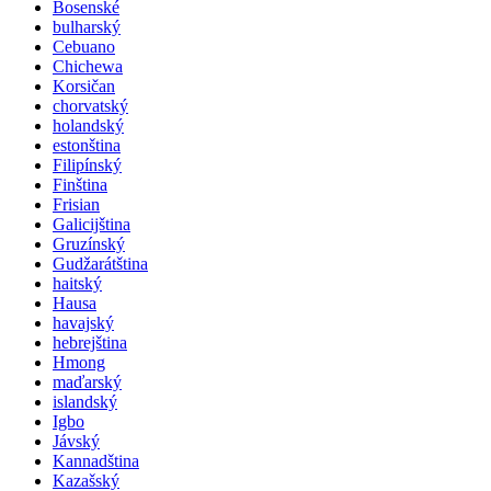
Bosenské
bulharský
Cebuano
Chichewa
Korsičan
chorvatský
holandský
estonština
Filipínský
Finština
Frisian
Galicijština
Gruzínský
Gudžarátština
haitský
Hausa
havajský
hebrejština
Hmong
maďarský
islandský
Igbo
Jávský
Kannadština
Kazašský