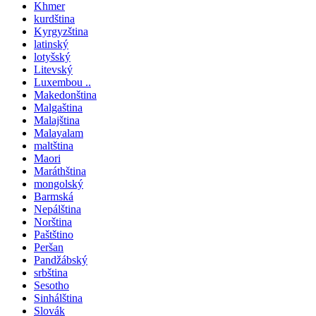
Khmer
kurdština
Kyrgyzština
latinský
lotyšský
Litevský
Luxembou ..
Makedonština
Malgaština
Malajština
Malayalam
maltština
Maori
Maráthština
mongolský
Barmská
Nepálština
Norština
Paštštino
Peršan
Pandžábský
srbština
Sesotho
Sinhálština
Slovák