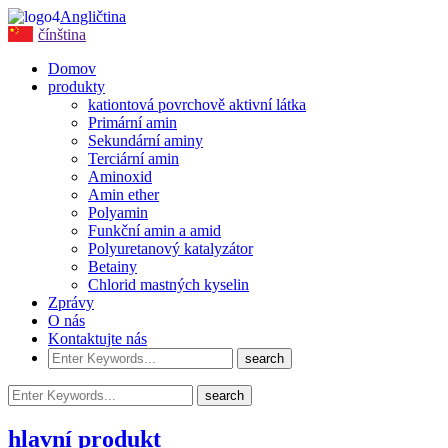
Angličtina
čínština
Domov
produkty
kationtová povrchově aktivní látka
Primární amin
Sekundární aminy
Terciární amin
Aminoxid
Amin ether
Polyamin
Funkční amin a amid
Polyuretanový katalyzátor
Betainy
Chlorid mastných kyselin
Zprávy
O nás
Kontaktujte nás
hlavní produkt