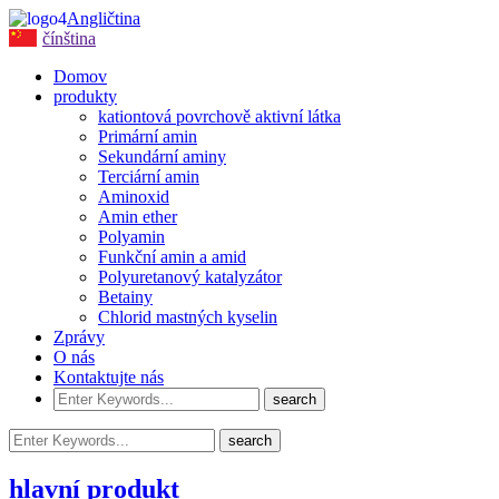
Angličtina
čínština
Domov
produkty
kationtová povrchově aktivní látka
Primární amin
Sekundární aminy
Terciární amin
Aminoxid
Amin ether
Polyamin
Funkční amin a amid
Polyuretanový katalyzátor
Betainy
Chlorid mastných kyselin
Zprávy
O nás
Kontaktujte nás
hlavní produkt