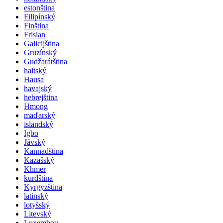
estonština
Filipínský
Finština
Frisian
Galicijština
Gruzínský
Gudžarátština
haitský
Hausa
havajský
hebrejština
Hmong
maďarský
islandský
Igbo
Jávský
Kannadština
Kazašský
Khmer
kurdština
Kyrgyzština
latinský
lotyšský
Litevský
Luxembou ..