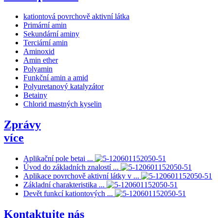
kationtová povrchově aktivní látka
Primární amin
Sekundární aminy
Terciární amin
Aminoxid
Amin ether
Polyamin
Funkční amin a amid
Polyuretanový katalyzátor
Betainy
Chlorid mastných kyselin
Zprávy
více
Aplikační pole betai ...
Úvod do základních znalostí ...
Aplikace povrchově aktivní látky v ...
Základní charakteristika ...
Devět funkcí kationtových ...
Kontaktujte nás