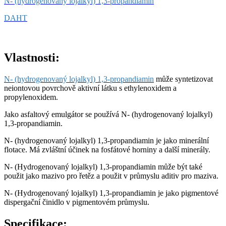
N- (hydrogenovaný lojalkyl) 1,3-propandiamin
DAHT
Vlastnosti:
N- (hydrogenovaný lojalkyl) 1,3-propandiamin
může syntetizovat
neiontovou povrchově aktivní látku s ethylenoxidem a
propylenoxidem.
Jako asfaltový emulgátor se používá N- (hydrogenovaný lojalkyl)
1,3-propandiamin.
N- (hydrogenovaný lojalkyl) 1,3-propandiamin je jako minerální
flotace. Má zvláštní účinek na fosfátové horniny a další minerály.
N- (Hydrogenovaný lojalkyl) 1,3-propandiamin může být také
použit jako mazivo pro řetěz a použit v průmyslu aditiv pro maziva.
N- (Hydrogenovaný lojalkyl) 1,3-propandiamin je jako pigmentové
dispergační činidlo v pigmentovém průmyslu.
Specifikace: