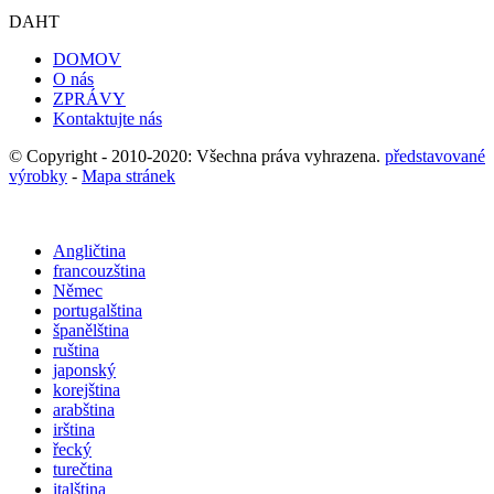
DAHT
DOMOV
O nás
ZPRÁVY
Kontaktujte nás
© Copyright - 2010-2020: Všechna práva vyhrazena.
představované
výrobky
-
Mapa stránek
Angličtina
francouzština
Němec
portugalština
španělština
ruština
japonský
korejština
arabština
irština
řecký
turečtina
italština