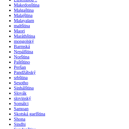
Makedonština
Malgaština
Malajština
Malayalam
maltština
Maori
Maráthština
mongolský
Barmská
Nepálština
Norština
Paštštino
Peršan
Pandžábský
srbština
Sesotho
Sinhálština
Slovák
slovinský
Somálci
Samoan
Skotská gaelština
Shona
Sindhi