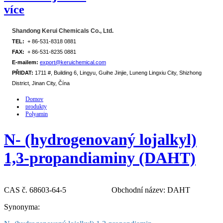
více
Shandong Kerui Chemicals Co., Ltd.
TEL:
+ 86-531-8318 0881
FAX:
+ 86-531-8235 0881
E-mailem:
export@keruichemical.com
PŘIDAT:
1711 #, Building 6, Lingyu, Guihe Jinjie, Luneng Lingxiu City, Shizhong
District, Jinan City, Čína
Domov
produkty
Polyamin
N- (hydrogenovaný lojalkyl)
1,3-propandiaminy (DAHT)
CAS č. 68603-64-5
Obchodní název: DAHT
Synonyma: