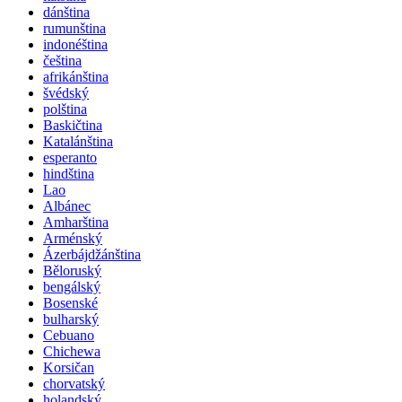
dánština
rumunština
indonéština
čeština
afrikánština
švédský
polština
Baskičtina
Katalánština
esperanto
hindština
Lao
Albánec
Amharština
Arménský
Ázerbájdžánština
Běloruský
bengálský
Bosenské
bulharský
Cebuano
Chichewa
Korsičan
chorvatský
holandský