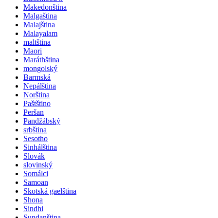
Makedonština
Malgaština
Malajština
Malayalam
maltština
Maori
Maráthština
mongolský
Barmská
Nepálština
Norština
Paštštino
Peršan
Pandžábský
srbština
Sesotho
Sinhálština
Slovák
slovinský
Somálci
Samoan
Skotská gaelština
Shona
Sindhi
Sundanština