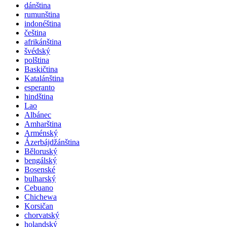
dánština
rumunština
indonéština
čeština
afrikánština
švédský
polština
Baskičtina
Katalánština
esperanto
hindština
Lao
Albánec
Amharština
Arménský
Ázerbájdžánština
Běloruský
bengálský
Bosenské
bulharský
Cebuano
Chichewa
Korsičan
chorvatský
holandský