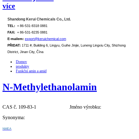
více
Shandong Kerui Chemicals Co., Ltd.
TEL:
+ 86-531-8318 0881
FAX:
+ 86-531-8235 0881
E-mailem:
export@keruichemical.com
PŘIDAT:
1711 #, Building 6, Lingyu, Guihe Jinjie, Luneng Lingxiu City, Shizhong
District, Jinan City, Čína
Domov
produkty
Funkční amin a amid
N-Methylethanolamin
CAS č. 109-83-1
Jméno výrobku:
Synonyma:
NMEA