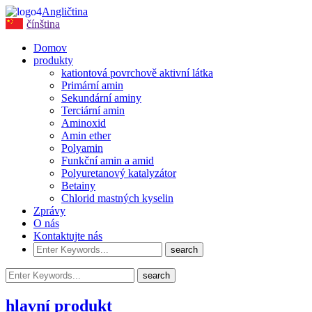
Angličtina
čínština
Domov
produkty
kationtová povrchově aktivní látka
Primární amin
Sekundární aminy
Terciární amin
Aminoxid
Amin ether
Polyamin
Funkční amin a amid
Polyuretanový katalyzátor
Betainy
Chlorid mastných kyselin
Zprávy
O nás
Kontaktujte nás
hlavní produkt