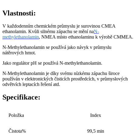
Vlastnosti:
V každodenním chemickém průmyslu je surovinou CMEA
ethanolamin. Kvůli silnému zápachu se mění na
N-
methylethanolamin
, NMEA místo ethanolaminu k výrobě CMMEA.
N-Methylethanolamin se používá jako návyk v průmyslu
nátěrových hmot.
Jako regulátor pH se používá N-methylethanolamin.
N-Methylethanolamin je díky svému nízkému zápachu široce
používán v elektronických čisticích prostředcích, v průmyslových
odvětvích leptacích řešení atd.
Specifikace:
Položka
Index
Čistota%
99,5 min