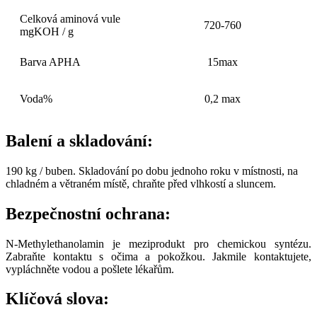
Celková aminová vule
720-760
mgKOH / g
Barva APHA
15max
Voda%
0,2 max
Balení a skladování:
190 kg / buben. Skladování po dobu jednoho roku v místnosti, na
chladném a větraném místě, chraňte před vlhkostí a sluncem.
Bezpečnostní ochrana:
N-Methylethanolamin je meziprodukt pro chemickou syntézu.
Zabraňte kontaktu s očima a pokožkou. Jakmile kontaktujete,
vypláchněte vodou a pošlete lékařům.
Klíčová slova: